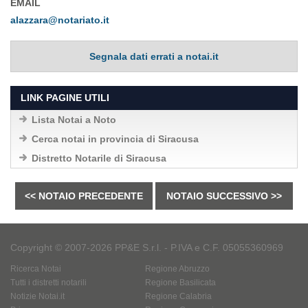
EMAIL
alazzara@notariato.it
Segnala dati errati a notai.it
LINK PAGINE UTILI
Lista Notai a Noto
Cerca notai in provincia di Siracusa
Distretto Notarile di Siracusa
<< NOTAIO PRECEDENTE
NOTAIO SUCCESSIVO >>
Copyright © 2007-2026 PP&E S.r.l. - P.IVA e C.F. 05055360969
Ricerca Notai
Regione Abruzzo
Tutti i distretti notarili
Regione Basilicata
Notizie Notai.it
Regione Calabria