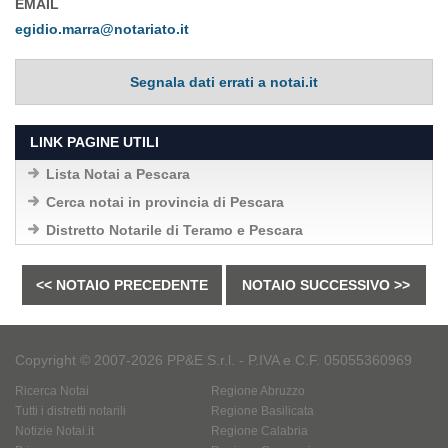
EMAIL
egidio.marra@notariato.it
Segnala dati errati a notai.it
LINK PAGINE UTILI
Lista Notai a Pescara
Cerca notai in provincia di Pescara
Distretto Notarile di Teramo e Pescara
<< NOTAIO PRECEDENTE
NOTAIO SUCCESSIVO >>
Copyright © 2007-2026 PP&E S.r.l. - P.IVA e C.F. 05055360969
Ricerca Notai
Regione Abruzzo
Tutti i distretti notarili
Regione Basilicata
Notizie Notai.it
Regione Calabria