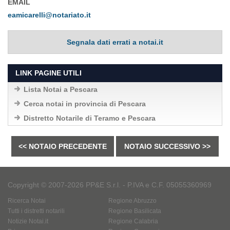
EMAIL
eamicarelli@notariato.it
Segnala dati errati a notai.it
LINK PAGINE UTILI
Lista Notai a Pescara
Cerca notai in provincia di Pescara
Distretto Notarile di Teramo e Pescara
<< NOTAIO PRECEDENTE
NOTAIO SUCCESSIVO >>
Copyright © 2007-2026 PP&E S.r.l. - P.IVA e C.F. 05055360969
Ricerca Notai
Regione Abruzzo
Tutti i distretti notarili
Regione Basilicata
Notizie Notai.it
Regione Calabria