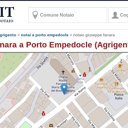
agrigento
>
notai a porto empedocle
>
notaio giuseppe fanara
nara a Porto Empedocle (Agrigen