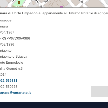
nara di Porto Empedocle
, appartenente al Distretto Notarile di Agrig
iuseppe
anara
9/04/1967
NRGPP67D09A089I
6/02/1996
grigento
grigento e Sciacca
orto Empedocle
lita Granet n.3
2014
922-535331
922-530298
fanara@notariato.it