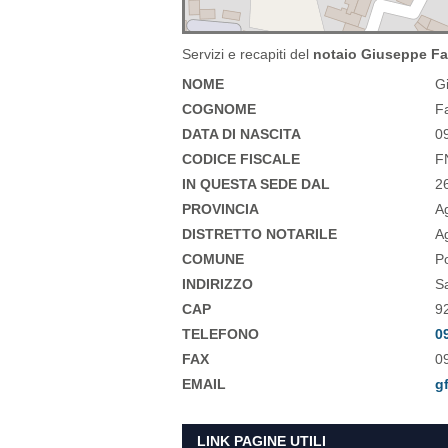
Servizi e recapiti del
notaio Giuseppe Fa
NOME
G
COGNOME
F
DATA DI NASCITA
0
CODICE FISCALE
F
IN QUESTA SEDE DAL
2
PROVINCIA
A
DISTRETTO NOTARILE
A
COMUNE
P
INDIRIZZO
Sa
CAP
9
TELEFONO
0
FAX
0
EMAIL
g
LINK PAGINE UTILI