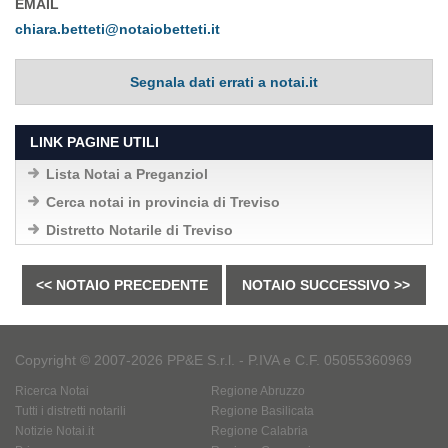
EMAIL
chiara.betteti@notaiobetteti.it
Segnala dati errati a notai.it
LINK PAGINE UTILI
Lista Notai a Preganziol
Cerca notai in provincia di Treviso
Distretto Notarile di Treviso
<< NOTAIO PRECEDENTE
NOTAIO SUCCESSIVO >>
Copyright © 2007-2026 PP&E S.r.l. - P.IVA e C.F. 05055360969
Ricerca Notai
Regione Abruzzo
Tutti i distretti notarili
Regione Basilicata
Notizie Notai.it
Regione Calabria