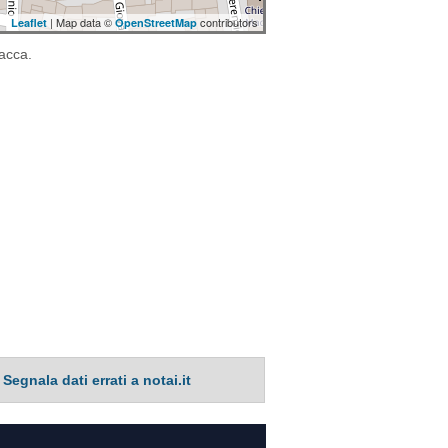
| Map data ©
contributors
Leaflet
OpenStreetMap
iacca.
Segnala dati errati a notai.it