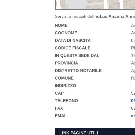
Servizi e recapiti del
notaio Arianna Arm
NOME
A
COGNOME
A
DATA DI NASCITA
0
CODICE FISCALE
R
IN QUESTA SEDE DAL
1
PROVINCIA
A
DISTRETTO NOTARILE
A
COMUNE
R
INDIRIZZO
CAP
9
TELEFONO
0
FAX
0
EMAIL
a
LINK PAGINE UTILI