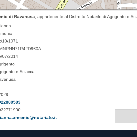
enio di Ravanusa
, appartenente al Distretto Notarile di Agrigento e Sc
rianna
rmenio
2/10/1971
MNRNN71R42D960A
6/07/2014
grigento
grigento e Sciacca
avanusa
2029
922880583
922771900
rianna.armenio@notariato.it