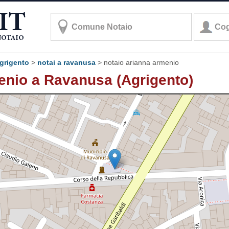
agrigento
>
notai a ravanusa
>
notaio arianna armenio
enio a Ravanusa (Agrigento)