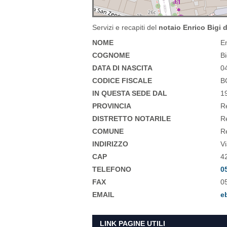
Servizi e recapiti del
notaio Enrico Bigi d
NOME
E
COGNOME
Bi
DATA DI NASCITA
0
CODICE FISCALE
B
IN QUESTA SEDE DAL
1
PROVINCIA
Re
DISTRETTO NOTARILE
R
COMUNE
Re
INDIRIZZO
Vi
CAP
4
TELEFONO
0
FAX
0
EMAIL
e
LINK PAGINE UTILI