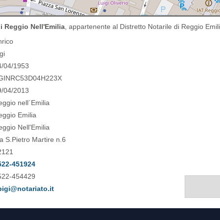
i Reggio Nell'Emilia
, appartenente al Distretto Notarile di Reggio Emili
nrico
gi
4/04/1953
GINRC53D04H223X
9/04/2013
ggio nell´Emilia
eggio Emilia
ggio Nell'Emilia
a S.Pietro Martire n.6
2121
522-451924
522-454429
bigi@notariato.it