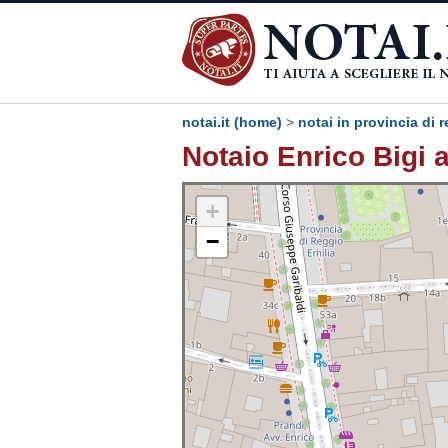
notai.it (home)
>
notai in provincia di r
Notaio Enrico Bigi a
+
−