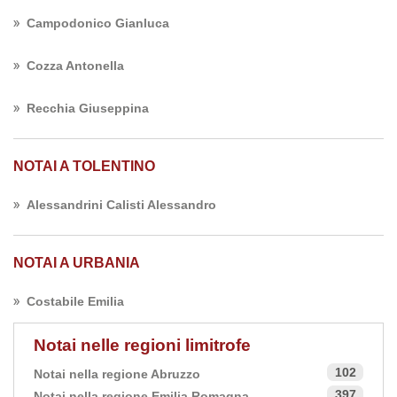
Campodonico Gianluca
Cozza Antonella
Recchia Giuseppina
NOTAI A TOLENTINO
Alessandrini Calisti Alessandro
NOTAI A URBANIA
Costabile Emilia
Notai nelle regioni limitrofe
102
Notai nella regione Abruzzo
397
Notai nella regione Emilia Romagna