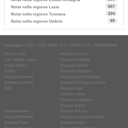
607
Notai nella regione Lazio
334
Notai nella regione Toscana
65
Notai nella regione Umbria
Copyright © 2007-2026 PP&E S.r.l. - P.IVA e C.F. 05055360969
Ricerca Notai
Regione Abruzzo
Tutti i distretti notarili
Regione Basilicata
Notizie Notai.it
Regione Calabria
Privacy
Regione Campania
Informativa Cookie
Regione Emilia Romagna
Preferenze Cookie
Regione Friuli Venezia Giulia
RSS
Regione Lazio
Regione Liguria
Regione Lombardia
Regione Marche
Regione Molise
Regione Toscana
Regione Piemonte
Regione Trentino Alto Adige
Regione Puglia
Regione Umbria