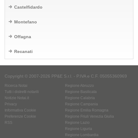
Castelfidardo
Montefano
Offagna
Recanati
Copyright © 2007-2026 PP&E S.r.l. - P.IVA e C.F. 05055360969
Ricerca Notai
Regione Abruzzo
Tutti i distretti notarili
Regione Basilicata
Notizie Notai.it
Regione Calabria
Privacy
Regione Campania
Informativa Cookie
Regione Emilia Romagna
Preferenze Cookie
Regione Friuli Venezia Giulia
RSS
Regione Lazio
Regione Liguria
Regione Lombardia