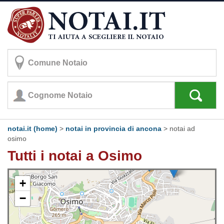
notai.it (home)
>
notai in provincia di ancona
>
notai ad
osimo
Tutti i notai a Osimo
+
−