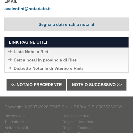
EMAIL
avalentini@notariato.it
Segnala dati errati a notai.it
LINK PAGINE UTILI
Lista Notai a Rieti
Cerca notai in provincia di Rieti
Distretto Notarile di Viterbo e Rieti
<< NOTAIO PRECEDENTE
NOTAIO SUCCESSIVO >>
Copyright © 2007-2026 PP&E S.r.l. - P.IVA e C.F. 05055360969
Ricerca Notai
Regione Abruzzo
Tutti i distretti notarili
Regione Basilicata
Notizie Notai.it
Regione Calabria