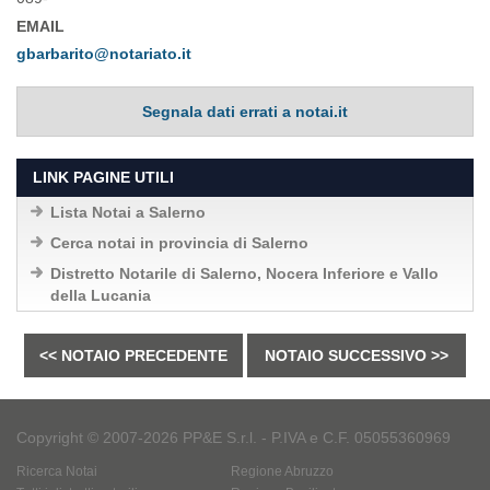
EMAIL
gbarbarito@notariato.it
Segnala dati errati a notai.it
LINK PAGINE UTILI
Lista Notai a Salerno
Cerca notai in provincia di Salerno
Distretto Notarile di Salerno, Nocera Inferiore e Vallo
della Lucania
<< NOTAIO PRECEDENTE
NOTAIO SUCCESSIVO >>
Copyright © 2007-2026 PP&E S.r.l. - P.IVA e C.F. 05055360969
Ricerca Notai
Regione Abruzzo