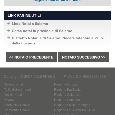
Segnala dati errati a notai.it
LINK PAGINE UTILI
Lista Notai a Salerno
Cerca notai in provincia di Salerno
Distretto Notarile di Salerno, Nocera Inferiore e Vallo
della Lucania
<< NOTAIO PRECEDENTE
NOTAIO SUCCESSIVO >>
Copyright © 2007-2026 PP&E S.r.l. - P.IVA e C.F. 05055360969
Ricerca Notai
Regione Abruzzo
Tutti i distretti notarili
Regione Basilicata
Notizie Notai.it
Regione Calabria
Privacy
Regione Campania
Informativa Cookie
Regione Emilia Romagna
Preferenze Cookie
Regione Friuli Venezia Giulia