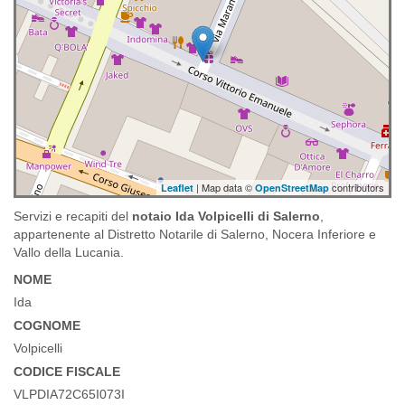
| Map data ©
contributors
Leaflet
OpenStreetMap
Servizi e recapiti del
notaio Ida Volpicelli di Salerno
,
appartenente al Distretto Notarile di Salerno, Nocera Inferiore e
Vallo della Lucania.
NOME
Ida
COGNOME
Volpicelli
CODICE FISCALE
VLPDIA72C65I073I