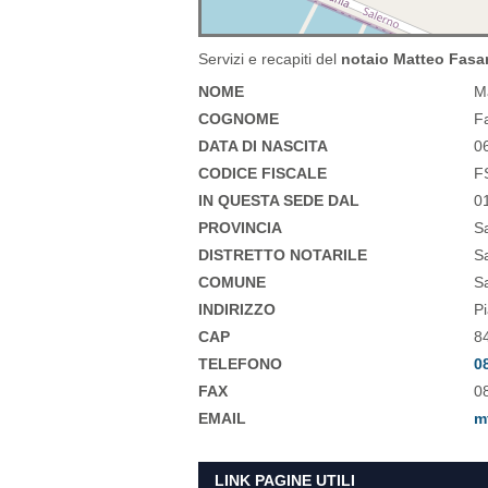
Servizi e recapiti del
notaio Matteo Fasa
NOME
M
COGNOME
F
DATA DI NASCITA
0
CODICE FISCALE
F
IN QUESTA SEDE DAL
0
PROVINCIA
S
DISTRETTO NOTARILE
Sa
COMUNE
S
INDIRIZZO
Pi
CAP
8
TELEFONO
0
FAX
0
EMAIL
m
LINK PAGINE UTILI