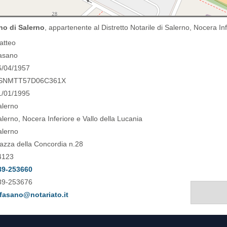
no di Salerno
, appartenente al Distretto Notarile di Salerno, Nocera Inf
atteo
asano
6/04/1957
SNMTT57D06C361X
1/01/1995
alerno
lerno, Nocera Inferiore e Vallo della Lucania
alerno
azza della Concordia n.28
4123
89-253660
89-253676
fasano@notariato.it