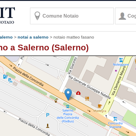
salerno
>
notai a salerno
>
notaio matteo fasano
o a Salerno (Salerno)