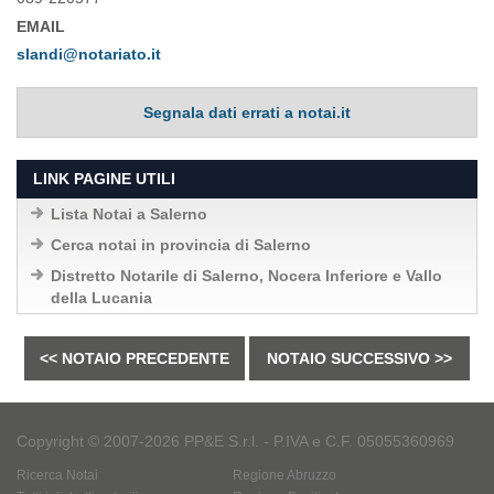
EMAIL
slandi@notariato.it
Segnala dati errati a notai.it
LINK PAGINE UTILI
Lista Notai a Salerno
Cerca notai in provincia di Salerno
Distretto Notarile di Salerno, Nocera Inferiore e Vallo
della Lucania
<< NOTAIO PRECEDENTE
NOTAIO SUCCESSIVO >>
Copyright © 2007-2026 PP&E S.r.l. - P.IVA e C.F. 05055360969
Ricerca Notai
Regione Abruzzo