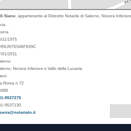
 di Siano
, appartenente al Distretto Notarile di Salerno, Nocera Inferior
aria
cerra
6/11/1975
RRLRI75S46F839C
7/01/2011
alerno
lerno, Nocera Inferiore e Vallo della Lucania
iano
ia Roma n.72
4088
81-9537275
81-9537130
cerra@notariato.it