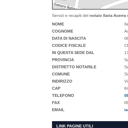
Servizi e recapiti del
notaio Ilaria Acerra
NOME
Il
COGNOME
A
DATA DI NASCITA
0
CODICE FISCALE
C
IN QUESTA SEDE DAL
1
PROVINCIA
S
DISTRETTO NOTARILE
Sa
COMUNE
S
INDIRIZZO
V
CAP
8
TELEFONO
0
FAX
0
EMAIL
ia
LINK PAGINE UTILI