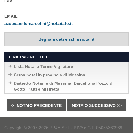
FAX
EMAIL
azuccarellomarcolini@notariato.it
Segnala dati errati a notai.it
LINK PAGINE UTILI
Lista Notai a Terme Vigliatore
Cerca notai in provincia di Messina
Distretto Notarile di Messina, Barcellona Pozzo di
Gotto, Patti e Mistretta
<< NOTAIO PRECEDENTE
NOTAIO SUCCESSIVO >>
Copyright © 2007-2026 PP&E S.r.l. - P.IVA e C.F. 05055360969