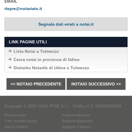
EMAIL
rlepre@notariato.it
Segnala dati errati a notai.it
LINK PAGINE UTILI
Lista Notai a Tolmezzo
Cerca notai in provincia di Udine
Distretto Notarile di Udine e Tolmezzo
<< NOTAIO PRECEDENTE
NOTAIO SUCCESSIVO >>
Copyright © 2007-2026 PP&E S.r.l. - P.IVA e C.F. 05055360969
Ricerca Notai
Regione Abruzzo
Tutti i distretti notarili
Regione Basilicata
Notizie Notai.it
Regione Calabria