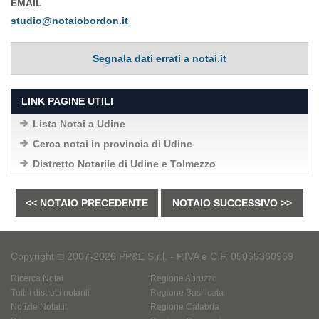
EMAIL
studio@notaiobordon.it
Segnala dati errati a notai.it
LINK PAGINE UTILI
Lista Notai a Udine
Cerca notai in provincia di Udine
Distretto Notarile di Udine e Tolmezzo
<< NOTAIO PRECEDENTE
NOTAIO SUCCESSIVO >>
Copyright © 2007-2026 PP&E S.r.l. - P.IVA e C.F. 05055360969
Ricerca Notai
Regione Abruzzo
Tutti i distretti notarili
Regione Basilicata
Notizie Notai.it
Regione Calabria