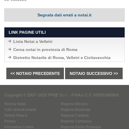
Segnala dati errati a notai.it
LINK PAGINE UTILI
Lista Notai a Velletri
Cerca notai in provincia di Roma
Distretto Notarile di Roma, Velletri e Civitavecchia
<< NOTAIO PRECEDENTE
NOTAIO SUCCESSIVO >>
Copyright © 2007-2026 PP&E S.r.l. - P.IVA e C.F. 05055360969
Ricerca Notai
Regione Abruzzo
Tutti i distretti notarili
Regione Basilicata
Notizie Notai.it
Regione Calabria
Privacy
Regione Campania
Informativa Cookie
Regione Emilia Romagna