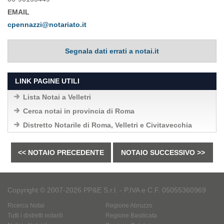
EMAIL
cpennazzi@notariato.it
Segnala dati errati a notai.it
LINK PAGINE UTILI
Lista Notai a Velletri
Cerca notai in provincia di Roma
Distretto Notarile di Roma, Velletri e Civitavecchia
<< NOTAIO PRECEDENTE
NOTAIO SUCCESSIVO >>
Copyright © 2007-2026 PP&E S.r.l. - P.IVA e C.F. 05055360969
Ricerca Notai
Regione Abruzzo
Tutti i distretti notarili
Regione Basilicata