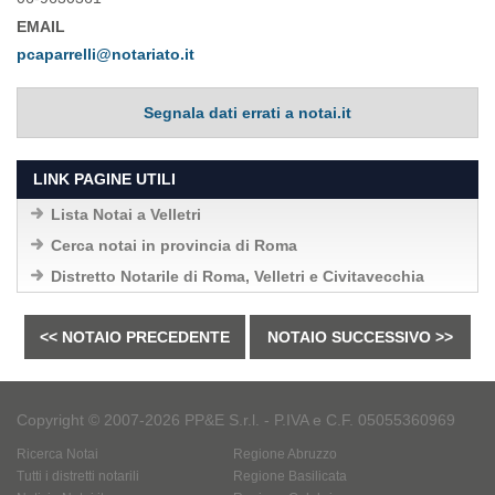
EMAIL
pcaparrelli@notariato.it
Segnala dati errati a notai.it
LINK PAGINE UTILI
Lista Notai a Velletri
Cerca notai in provincia di Roma
Distretto Notarile di Roma, Velletri e Civitavecchia
<< NOTAIO PRECEDENTE
NOTAIO SUCCESSIVO >>
Copyright © 2007-2026 PP&E S.r.l. - P.IVA e C.F. 05055360969
Ricerca Notai
Regione Abruzzo
Tutti i distretti notarili
Regione Basilicata