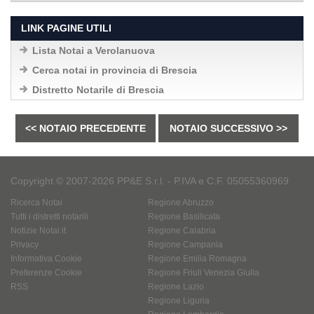
LINK PAGINE UTILI
Lista Notai a Verolanuova
Cerca notai in provincia di Brescia
Distretto Notarile di Brescia
<< NOTAIO PRECEDENTE
NOTAIO SUCCESSIVO >>
Copyright © 2007-2026 PP&E S.r.l. - P.IVA e C.F. 05055360969
Ricerca Notai
Regione Abruzzo
Tutti i distretti notarili
Regione Basilicata
Notizie Notai.it
Regione Calabria
Privacy
Regione Campania
Informativa Cookie
Regione Emilia Romagna
Preferenze Cookie
Regione Friuli Venezia Giulia
RSS
Regione Lazio
Regione Liguria