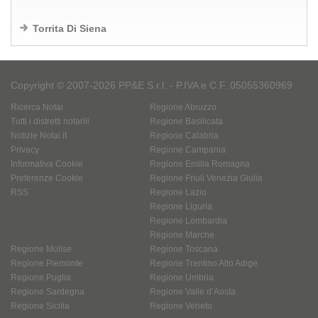
Torrita Di Siena
Copyright © 2007-2026 PP&E S.r.l. - P.IVA e C.F. 05055360969
Ricerca Notai
Regione Abruzzo
Tutti i distretti notarili
Regione Basilicata
Notizie Notai.it
Regione Calabria
Privacy
Regione Campania
Informativa Cookie
Regione Emilia Romagna
Preferenze Cookie
Regione Friuli Venezia Giulia
RSS
Regione Lazio
Regione Liguria
Regione Lombardia
Regione Marche
Regione Molise
Regione Toscana
Regione Piemonte
Regione Trentino Alto Adige
Regione Puglia
Regione Umbria
Regione Sardegna
Regione Valle d’Aosta
Regione Sicilia
Regione Veneto