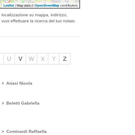
| Map data ©
contributors
Leaflet
OpenStreetMap
 localizzazione su mappa, indirizzo,
 vuoi effettuare la ricerca del tuo notaio.
U
V
W
X
Y
Z
Ariasi Nicola
Boletti Gabriella
Cominardi Raffaella