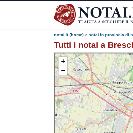
notai.it (home)
>
notai in provincia di 
Tutti i notai a Bresc
+
−