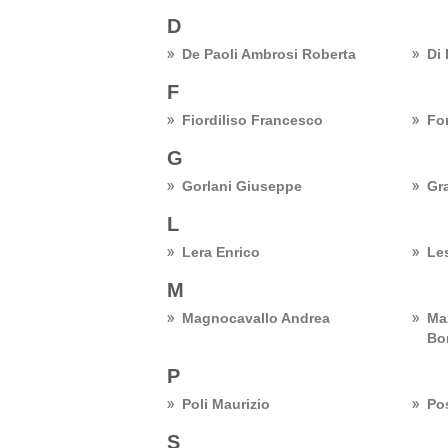
D
De Paoli Ambrosi Roberta
Di
F
Fiordiliso Francesco
Fo
G
Gorlani Giuseppe
Gr
L
Lera Enrico
Le
M
Magnocavallo Andrea
Ma
Bo
P
Poli Maurizio
Po
S