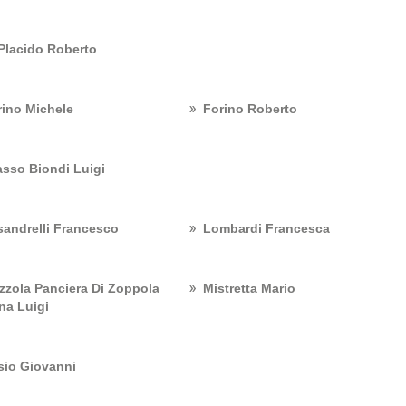
 Placido Roberto
rino Michele
Forino Roberto
asso Biondi Luigi
sandrelli Francesco
Lombardi Francesca
zzola Panciera Di Zoppola
Mistretta Mario
na Luigi
sio Giovanni