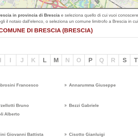
escia in provincia di Brescia
e seleziona quello di cui vuoi conoscere
gli il notaio dall’elenco, o seleziona un comune limitrofo a Brescia in cui
 COMUNE DI BRESCIA (BRESCIA)
H
I
J
K
L
M
N
O
P
Q
R
S
T
brosini Francesco
Annarumma Giuseppe
zellotti Bruno
Bezzi Gabriele
li Alberto
ini Giovanni Battista
Cisotto Gianluigi