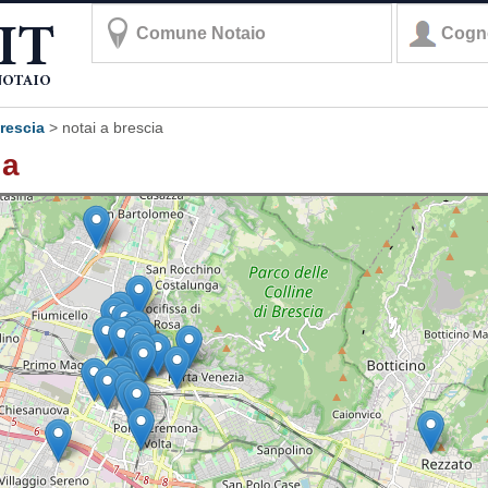
brescia
>
notai a brescia
ia