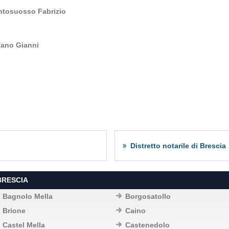
ntosuosso Fabrizio
fano Gianni
Distretto notarile di Brescia
BRESCIA
Bagnolo Mella
Borgosatollo
Brione
Caino
Castel Mella
Castenedolo