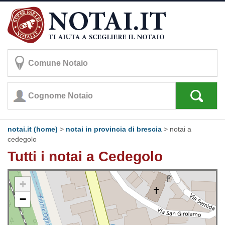
notai.it (home)
>
notai in provincia di brescia
>
notai a
cedegolo
Tutti i notai a Cedegolo
+
−