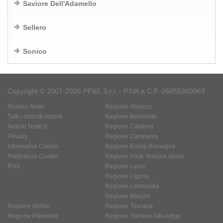
Saviore Dell'Adamello
Sellero
Sonico
Copyright © 2007-2026 PP&E S.r.l. - P.IVA e C.F. 05055360969
Ricerca Notai
Regione Abruzzo
Tutti i distretti notarili
Regione Basilicata
Notizie Notai.it
Regione Calabria
Privacy
Regione Campania
Informativa Cookie
Regione Emilia Romagna
Preferenze Cookie
Regione Friuli Venezia Giulia
RSS
Regione Lazio
Regione Liguria
Regione Lombardia
Regione Marche
Regione Molise
Regione Toscana
Regione Piemonte
Regione Trentino Alto Adige