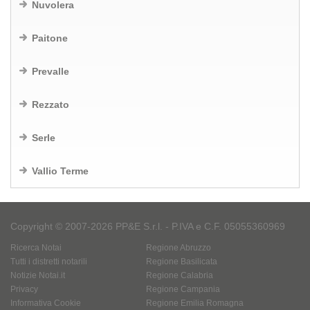
Nuvolera
Paitone
Prevalle
Rezzato
Serle
Vallio Terme
Copyright © 2007-2026 PP&E S.r.l. - P.IVA e C.F. 05055360969
Ricerca Notai
Regione Abruzzo
Tutti i distretti notarili
Regione Basilicata
Notizie Notai.it
Regione Calabria
Privacy
Regione Campania
Informativa Cookie
Regione Emilia Romagna