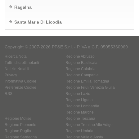
Ragalna
Santa Maria Di Licodia
Copyright © 2007-2026 PP&E S.r.l. - P.IVA e C.F. 05055360969
Ricerca Notai
Regione Abruzzo
Tutti i distretti notarili
Regione Basilicata
Notizie Notai.it
Regione Calabria
Privacy
Regione Campania
Informativa Cookie
Regione Emilia Romagna
Preferenze Cookie
Regione Friuli Venezia Giulia
RSS
Regione Lazio
Regione Liguria
Regione Lombardia
Regione Marche
Regione Molise
Regione Toscana
Regione Piemonte
Regione Trentino Alto Adige
Regione Puglia
Regione Umbria
Regione Sardegna
Regione Valle d’Aosta