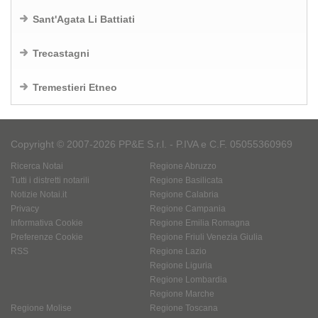
Sant'Agata Li Battiati
Trecastagni
Tremestieri Etneo
Copyright © 2007-2026 PP&E S.r.l. - P.IVA e C.F. 05055360969
Ricerca Notai
Regione Abruzzo
Tutti i distretti notarili
Regione Basilicata
Notizie Notai.it
Regione Calabria
Privacy
Regione Campania
Informativa Cookie
Regione Emilia Romagna
Preferenze Cookie
Regione Friuli Venezia Giulia
RSS
Regione Lazio
Regione Liguria
Regione Lombardia
Regione Marche
Regione Molise
Regione Toscana