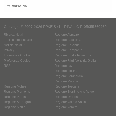
Valsolda
Copyright © 2007-2026 PP&E S.r.l. - P.IVA e C.F. 05055360969
Ricerca Notai
Regione Abruzzo
Tutti i distretti notarili
Regione Basilicata
Notizie Notai.it
Regione Calabria
Privacy
Regione Campania
Informativa Cookie
Regione Emilia Romagna
Preferenze Cookie
Regione Friuli Venezia Giulia
RSS
Regione Lazio
Regione Liguria
Regione Lombardia
Regione Marche
Regione Molise
Regione Toscana
Regione Piemonte
Regione Trentino Alto Adige
Regione Puglia
Regione Umbria
Regione Sardegna
Regione Valle d’Aosta
Regione Sicilia
Regione Veneto