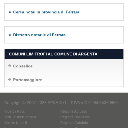
Cerca notai in provincia di Ferrara
Distretto notarile di Ferrara
COMUNI LIMITROFI AL COMUNE DI ARGENTA
Conselice
Portomaggiore
Copyright © 2007-2026 PP&E S.r.l. - P.IVA e C.F. 05055360969
Ricerca Notai
Regione Abruzzo
Tutti i distretti notarili
Regione Basilicata
Notizie Notai.it
Regione Calabria