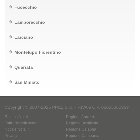
Fucecchio
Lamporecchio
Larciano
Montelupo Fiorentino
Quarrata
San Miniato
Copyright © 2007-2026 PP&E S.r.l. - P.IVA e C.F. 05055360969
Ricerca Notai
Regione Abruzzo
Tutti i distretti notarili
Regione Basilicata
Notizie Notai.it
Regione Calabria
Privacy
Regione Campania