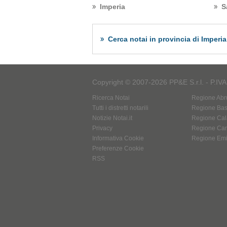
Imperia
S
Cerca notai in provincia di Imperia
Copyright © 2007-2026 PP&E S.r.l. - P.IV
Ricerca Notai
Regione Abr
Tutti i distretti notarili
Regione Basi
Notizie Notai.it
Regione Cal
Privacy
Regione Ca
Informativa Cookie
Regione Em
Preferenze Cookie
RSS