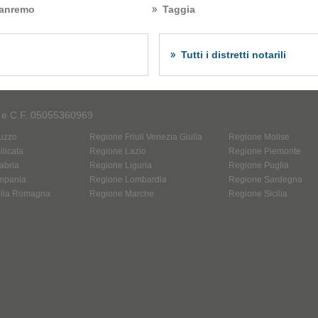
anremo
Taggia
Tutti i distretti notarili
A e C.F. 05055360969
uzzo
Regione Friuli Venezia Giulia
Regione Molise
licata
Regione Lazio
Regione Piemonte
abria
Regione Liguria
Regione Puglia
mpania
Regione Lombardia
Regione Sardegna
ilia Romagna
Regione Marche
Regione Sicilia