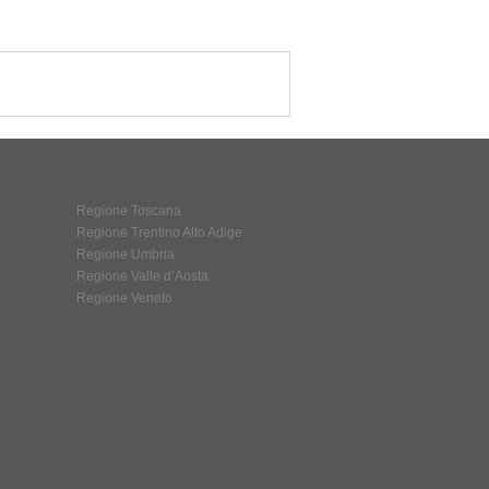
Regione Toscana
Regione Trentino Alto Adige
Regione Umbria
Regione Valle d’Aosta
Regione Veneto