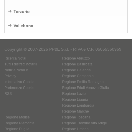
Terzorio
Vallebona
Copyright © 2007-2026 PP&E S.r.l. - P.IVA e C.F. 05055360969
Ricerca Notai
Regione Abruzzo
Tutti i distretti notarili
Regione Basilicata
Notizie Notai.it
Regione Calabria
Privacy
Regione Campania
Informativa Cookie
Regione Emilia Romagna
Preferenze Cookie
Regione Friuli Venezia Giulia
RSS
Regione Lazio
Regione Liguria
Regione Lombardia
Regione Marche
Regione Molise
Regione Toscana
Regione Piemonte
Regione Trentino Alto Adige
Regione Puglia
Regione Umbria