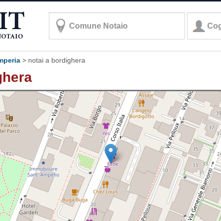
imperia
>
notai a bordighera
ighera