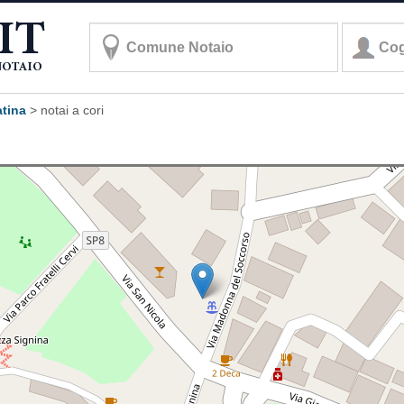
atina
>
notai a cori