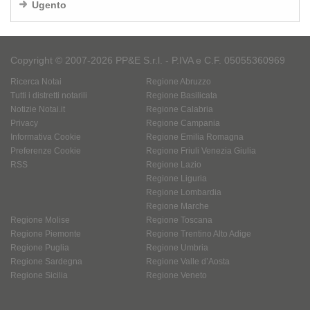
Ugento
Copyright © 2007-2026 PP&E S.r.l. - P.IVA e C.F. 05055360969
Ricerca Notai
Regione Abruzzo
Tutti i distretti notarili
Regione Basilicata
Notizie Notai.it
Regione Calabria
Privacy
Regione Campania
Informativa Cookie
Regione Emilia Romagna
Preferenze Cookie
Regione Friuli Venezia Giulia
RSS
Regione Lazio
Regione Liguria
Regione Lombardia
Regione Marche
Regione Molise
Regione Toscana
Regione Piemonte
Regione Trentino Alto Adige
Regione Puglia
Regione Umbria
Regione Sardegna
Regione Valle d’Aosta
Regione Sicilia
Regione Veneto