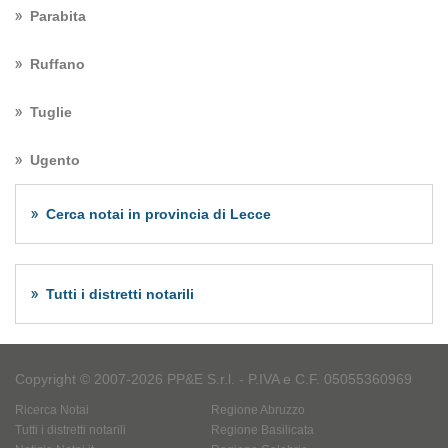
Parabita
Ruffano
Tuglie
Ugento
Cerca notai in provincia di Lecce
Tutti i distretti notarili
Copyright © 2007-2026 PP&E S.r.l. - P.IVA e C.F. 05055360969
Ricerca Notai
Regione Abruzzo
Tutti i distretti notarili
Regione Basilicata