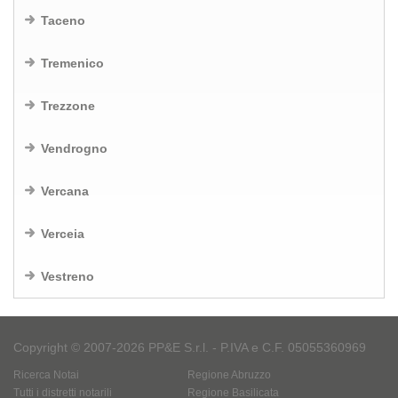
Taceno
Tremenico
Trezzone
Vendrogno
Vercana
Verceia
Vestreno
Copyright © 2007-2026 PP&E S.r.l. - P.IVA e C.F. 05055360969
Ricerca Notai
Regione Abruzzo
Tutti i distretti notarili
Regione Basilicata