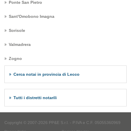
Ponte San Pietro
Sant'Omobono Imagna
Sorisole
Valmadrera
Zogno
Cerca notai in provincia di Lecco
Tutti i distretti notarili
Copyright © 2007-2026 PP&E S.r.l. - P.IVA e C.F. 05055360969