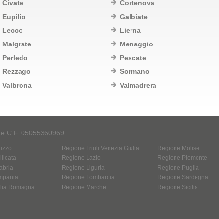
Civate
Cortenova
Eupilio
Galbiate
Lecco
Lierna
Malgrate
Menaggio
Perledo
Pescate
Rezzago
Sormano
Valbrona
Valmadrera
A e C.F. 05055360969
uzzo
Regione Friuli Venezia Giulia
Regione Molise
licata
Regione Lazio
Regione Piemonte
abria
Regione Liguria
Regione Puglia
mpania
Regione Lombardia
Regione Sardegna
ilia Romagna
Regione Marche
Regione Sicilia