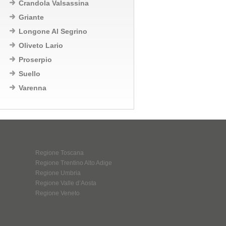
Crandola Valsassina
Griante
Longone Al Segrino
Oliveto Lario
Proserpio
Suello
Varenna
Regione Toscana
Regione Trentino Alto Adige
Regione Umbria
Regione Valle d’Aosta
Regione Veneto