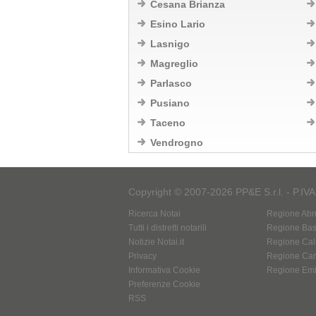
Cesana Brianza
Esino Lario
Lasnigo
Magreglio
Parlasco
Pusiano
Taceno
Vendrogno
Copyright © 2007-2026 PP&E S.r.l. - P.IV
Ricerca Notai
Regione Abr
Tutti i distretti notarili
Regione Basi
Notizie Notai.it
Regione Cal
Privacy
Regione Ca
Informativa Cookie
Regione Em
Preferenze Cookie
RSS