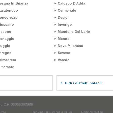
esana In Brianza
Calusco D'Adda
asatenovo
Cermenate
oncorezzo
Desio
iussano
Inverigo
issone
Mandello Del Lario
enaggio
Merate
uggiò
Nova Milanese
eregno
Seveso
almadrera
Varedo
imercate
Tutti i distretti notarili
A e C.F. 05055360969
uzzo
Regione Friuli Venezia Giulia
Regione Molise