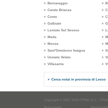
Bernareggio
B
Carate Brianza
C
Como
C
Galbiate
G
Lentate Sul Seveso
L
Meda
M
Monza
M
Sant'Omobono Imagna
S
Usmate Velate
V
Villasanta
V
Cerca notai in provincia di Lecco
Copyright © 2007-2026 PP&E S.r.l. - P.IV
Ricerca Notai
Regione Abr