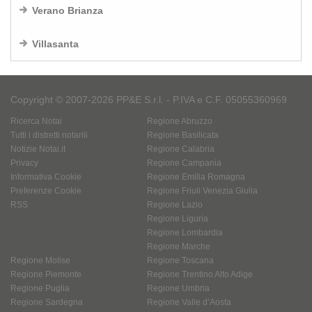
Verano Brianza
Villasanta
Copyright © 2007-2026 PP&E S.r.l. - P.IVA e C.F. 05055360969
Ricerca Notai
Regione Abruzzo
Tutti i distretti notarili
Regione Basilicata
Notizie Notai.it
Regione Calabria
Privacy
Regione Campania
Informativa Cookie
Regione Emilia Romagna
Preferenze Cookie
Regione Friuli Venezia Giulia
RSS
Regione Lazio
Regione Liguria
Regione Lombardia
Regione Marche
Regione Molise
Regione Toscana
Regione Piemonte
Regione Trentino Alto Adige
Regione Puglia
Regione Umbria
Regione Sardegna
Regione Valle d’Aosta