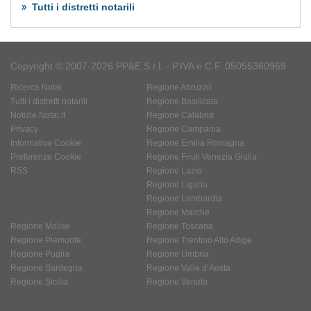
Tutti i distretti notarili
Copyright © 2007-2026 PP&E S.r.l. - P.IVA e C.F. 05055360969
Ricerca Notai
Regione Abruzzo
Tutti i distretti notarili
Regione Basilicata
Notizie Notai.it
Regione Calabria
Privacy
Regione Campania
Informativa Cookie
Regione Emilia Romagna
Preferenze Cookie
Regione Friuli Venezia Giulia
RSS
Regione Lazio
Regione Liguria
Regione Lombardia
Regione Marche
Regione Molise
Regione Toscana
Regione Piemonte
Regione Trentino Alto Adige
Regione Puglia
Regione Umbria
Regione Sardegna
Regione Valle d’Aosta
Regione Sicilia
Regione Veneto