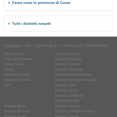
Cerca notai in provincia di Como
Tutti i distretti notarili
Copyright © 2007-2026 PP&E S.r.l. - P.IVA e C.F. 05055360969
Ricerca Notai
Regione Abruzzo
Tutti i distretti notarili
Regione Basilicata
Notizie Notai.it
Regione Calabria
Privacy
Regione Campania
Informativa Cookie
Regione Emilia Romagna
Preferenze Cookie
Regione Friuli Venezia Giulia
RSS
Regione Lazio
Regione Liguria
Regione Lombardia
Regione Marche
Regione Molise
Regione Toscana
Regione Piemonte
Regione Trentino Alto Adige
Regione Puglia
Regione Umbria