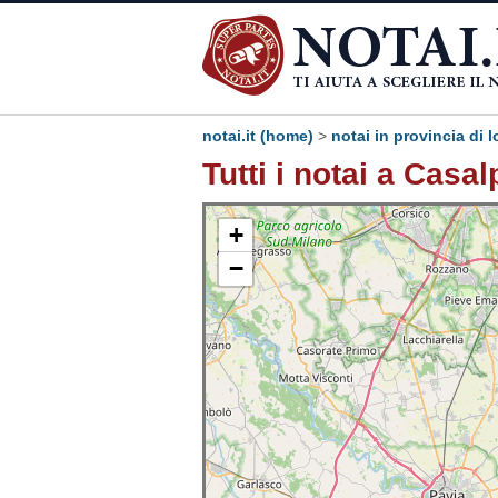
notai.it (home)
>
notai in provincia di l
Tutti i notai a Casa
+
−