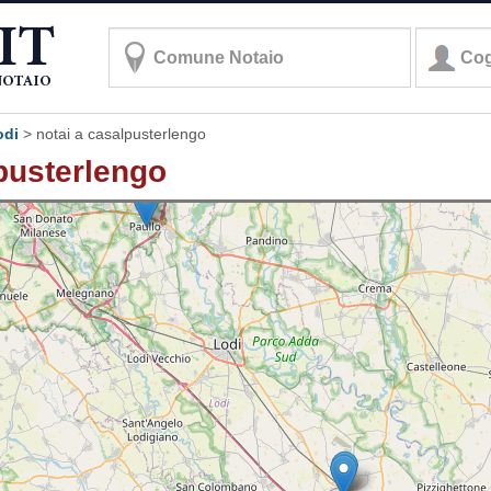
odi
>
notai a casalpusterlengo
lpusterlengo