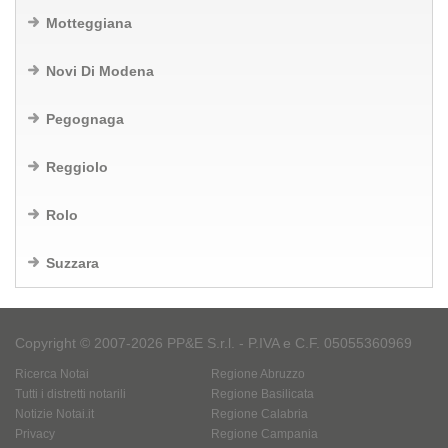
Motteggiana
Novi Di Modena
Pegognaga
Reggiolo
Rolo
Suzzara
Copyright © 2007-2026 PP&E S.r.l. - P.IVA e C.F. 05055360969
Ricerca Notai
Regione Abruzzo
Tutti i distretti notarili
Regione Basilicata
Notizie Notai.it
Regione Calabria
Privacy
Regione Campania