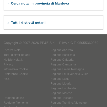
Cerca notai in provincia di Mantova
Tutti i distretti notarili
Copyright © 2007-2026 PP&E S.r.l. - P.IVA e C.F. 05055360969
Ricerca Notai
Regione Abruzzo
Tutti i distretti notarili
Regione Basilicata
Notizie Notai.it
Regione Calabria
Privacy
Regione Campania
Informativa Cookie
Regione Emilia Romagna
Preferenze Cookie
Regione Friuli Venezia Giulia
RSS
Regione Lazio
Regione Liguria
Regione Lombardia
Regione Marche
Regione Molise
Regione Toscana
Regione Piemonte
Regione Trentino Alto Adige