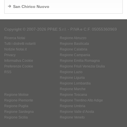
San Chirico Nuovo
Copyright © 2007-2026 PP&E S.r.l. - P.IVA e C.F. 05055360969
Ricerca Notai
Regione Abruzzo
Tutti i distretti notarili
Regione Basilicata
Notizie Notai.it
Regione Calabria
Privacy
Regione Campania
Informativa Cookie
Regione Emilia Romagna
Preferenze Cookie
Regione Friuli Venezia Giulia
RSS
Regione Lazio
Regione Liguria
Regione Lombardia
Regione Marche
Regione Molise
Regione Toscana
Regione Piemonte
Regione Trentino Alto Adige
Regione Puglia
Regione Umbria
Regione Sardegna
Regione Valle d’Aosta
Regione Sicilia
Regione Veneto