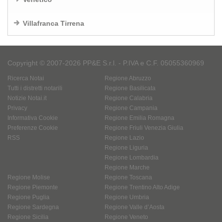
Villafranca Tirrena
Copyright © 2007-2026 PP&E S.r.l. - P.IVA e C.F. 05055360969
Ricerca Notai
Regione Abruzzo
Tutti i distretti notarili
Regione Basilicata
Notizie Notai.it
Regione Calabria
Privacy
Regione Campania
Informativa Cookie
Regione Emilia Romagna
Preferenze Cookie
Regione Friuli Venezia Giulia
RSS
Regione Lazio
Regione Liguria
Regione Lombardia
Regione Marche
Regione Molise
Regione Toscana
Regione Piemonte
Regione Trentino Alto Adige
Regione Puglia
Regione Umbria
Regione Sardegna
Regione Valle d’Aosta
Regione Sicilia
Regione Veneto