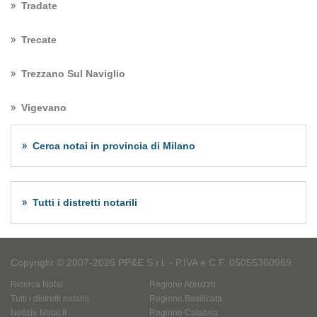
Tradate
Trecate
Trezzano Sul Naviglio
Vigevano
Cerca notai in provincia di Milano
Tutti i distretti notarili
Copyright © 2007-2026 PP&E S.r.l. - P.IVA e C.F. 05055360969
Ricerca Notai
Regione Abruzzo
Tutti i distretti notarili
Regione Basilicata
Notizie Notai.it
Regione Calabria